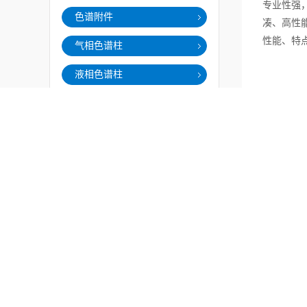
专业性强
色谱附件
凑、高性
性能、特
气相色谱柱
液相色谱柱
气相色谱备件及耗材
液相色谱备件及耗材
上一篇：
实验室仪器
环境检测仪器
实验室气体管路及非标设备
北分SP系列色谱维修组件
固相萃取小柱
样品瓶