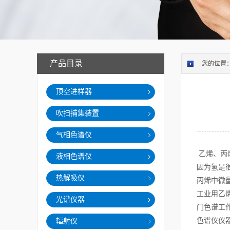
产品目录
您的位置
顶空进样器
吹扫捕集装置
气相色谱仪
乙烯、丙
液相色谱仪
因为氢是
热解吸仪
丙烯中微
工业用乙
光谱仪器
门色谱工
色谱仪仪
辐射仪