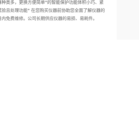
器种类多，更换方便简单*的智能保护功能体积小巧、紧
验且处理功能* 在您购买仪器前协助您全面了解仪器的
月内免费维修。公司长期供应仪器的易损、易耗件。
分享到：
下一篇：
热解吸仪主要特点好和操作参数