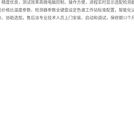
，精度优良，测试效率高微电脑控制，操作方便，进程实时显示选配检测
能价格比温度参数、检测器参数全键盘设定色谱工作站标准配置，智能化试
点、协助选型。售后派专业技术人员上门安装、启动和调试，保修期12个
顶空进样器特点和功能