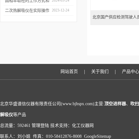
和富集样品中的挥发性成
固相萃取柱的工作方式和
2024-03-24
分
应用场景
二次热解吸仪在实际操作
2023-12-24
北京国产供应检测驾驶人
过程中的具体事项
气相色
|
|
网站首页
关于我们
产品中
北京华盛谱信仪器有限责任公司(www.bjhspx.com)主营:
顶空进样器
、
吹扫
解吸仪
等产品
总流量：592461
管理登陆
技术支持：
化工仪器网
联系人：刘小姐 传真：010-58412876-8008
GoogleSitemap