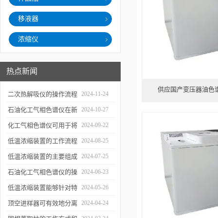
移液器
浓缩仪
热点新闻
供应国产变压器油色
二次热解吸仪的操作流程
2024-11-24
和使用注意事项
石油化工气相色谱仪在新
2024-10-27
材料、新产品的研发中的
化工气相色谱仪可用于将
2024-09-22
应用
样品引入色谱柱并推动分
低温浓缩装置的工作流程
2024-08-25
离过程
及使用注意事项
低温浓缩装置的主要组成
2024-07-25
部分及具体工作流程分析
石油化工气相色谱仪的操
2024-06-23
作要点详细分析
低温浓缩装置能够针对特
2024-05-26
定的目标组分进行有效浓
顶空进样器可有效地分离
2024-04-24
缩