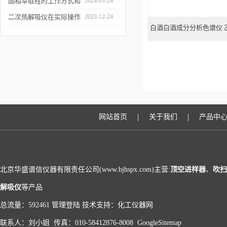
和富集样品中的挥发性成
固相萃取柱的工作方式和
2024-03-24
分
应用场景
二次热解吸仪在实际操作
2023-12-24
白酒白酒成分分析色谱仪 
过程中的具体事项
色谱
|
|
网站首页
关于我们
产品中
北京华盛谱信仪器有限责任公司(www.bjhspx.com)主营:
顶空进样器
、
吹扫
解吸仪
等产品
总流量：592461
管理登陆
技术支持：
化工仪器网
联系人：刘小姐 传真：010-58412876-8008
GoogleSitemap