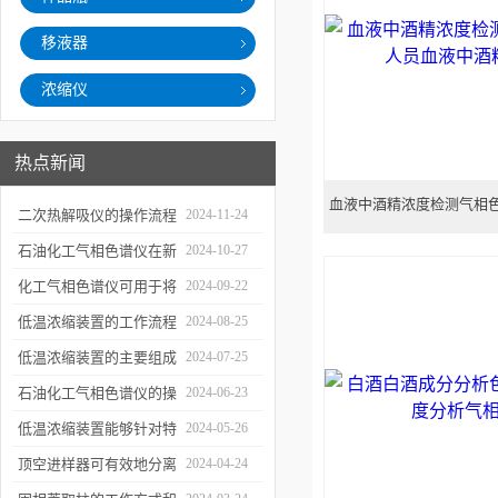
移液器
浓缩仪
热点新闻
血液中酒精浓度检测气相色
二次热解吸仪的操作流程
2024-11-24
酒精检测
和使用注意事项
石油化工气相色谱仪在新
2024-10-27
材料、新产品的研发中的
化工气相色谱仪可用于将
2024-09-22
应用
样品引入色谱柱并推动分
低温浓缩装置的工作流程
2024-08-25
离过程
及使用注意事项
低温浓缩装置的主要组成
2024-07-25
部分及具体工作流程分析
石油化工气相色谱仪的操
2024-06-23
作要点详细分析
低温浓缩装置能够针对特
2024-05-26
定的目标组分进行有效浓
顶空进样器可有效地分离
2024-04-24
缩