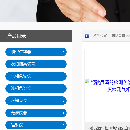
产品目录
您的位置：
网站首页
>
顶空进样器
吹扫捕集装置
气相色谱仪
液相色谱仪
热解吸仪
光谱仪器
辐射仪
驾驶员酒驾检测色谱仪 血