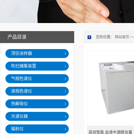
产品目录
您的位置：
网站首页
>
顶空进样器
吹扫捕集装置
气相色谱仪
液相色谱仪
热解吸仪
光谱仪器
辐射仪
高效智能 血液中酒精含量