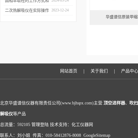
和富集样品中的挥发性成
固相萃取柱的工作方式和
2024-03-24
分
应用场景
二次热解吸仪在实际操作
2023-12-24
华盛谱信原装甲缩
过程中的具体事项
|
|
网站首页
关于我们
产品中
北京华盛谱信仪器有限责任公司(www.bjhspx.com)主营:
顶空进样器
、
吹扫
解吸仪
等产品
总流量：592105
管理登陆
技术支持：
化工仪器网
联系人：刘小姐 传真：010-58412876-8008
GoogleSitemap