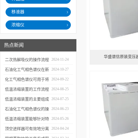
移液器
浓缩仪
热点新闻
华盛谱信原装变压
二次热解吸仪的操作流程
2024-11-24
和使用注意事项
石油化工气相色谱仪在新
2024-10-27
材料、新产品的研发中的
化工气相色谱仪可用于将
2024-09-22
应用
样品引入色谱柱并推动分
低温浓缩装置的工作流程
2024-08-25
离过程
及使用注意事项
低温浓缩装置的主要组成
2024-07-25
部分及具体工作流程分析
石油化工气相色谱仪的操
2024-06-23
作要点详细分析
低温浓缩装置能够针对特
2024-05-26
定的目标组分进行有效浓
顶空进样器可有效地分离
2024-04-24
缩