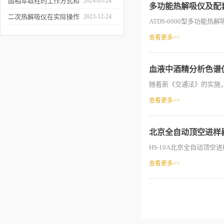
和富集样品中的挥发性成
固相萃取柱的工作方式和
2024-03-24
多功能热解吸仪及配
分
应用场景
二次热解吸仪在实际操作
2023-12-24
ATDS-6000型多功能热
过程中的具体事项
查看更多>>
血液中酒精分析色谱
随着新《交通法》的实施，
查看更多>>
北京全自动顶空进样
HS-10A北京全自动顶空进
查看更多>>