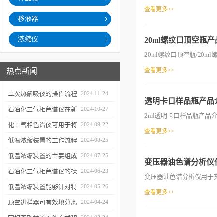
查看更多>>
移液器
浓缩仪
20ml螺纹口顶空瓶
20ml螺纹口顶空瓶/20ml
热点新闻
查看更多>>
二次热解吸仪的操作流程
2024-11-24
透明卡口样品瓶产品
和使用注意事项
石油化工气相色谱仪在新
2024-10-27
2ml透明卡口样品瓶产品介绍
材料、新产品的研发中的
化工气相色谱仪可用于将
2024-09-22
查看更多>>
应用
样品引入色谱柱并推动分
低温浓缩装置的工作流程
2024-08-25
离过程
及使用注意事项
低温浓缩装置的主要组成
2024-07-25
变压器油色谱分析仪
部分及具体工作流程分析
石油化工气相色谱仪的操
2024-06-23
变压器油色谱分析仪用于充
作要点详细分析
低温浓缩装置能够针对特
2024-05-26
查看更多>>
定的目标组分进行有效浓
顶空进样器可有效地分离
2024-04-24
缩