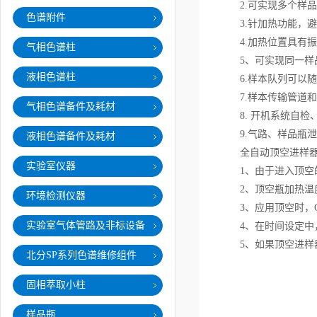
2.可实现多个样品
色谱附件
3.针加热功能，避
4.加热位置具有振
气相色谱柱
5、可实现同一样品
液相色谱柱
6.样本队列可以随
7.样本传输管道和
气相色谱备件及耗材
8. 开机系统自检
9.气路、样品瓶泄
液相色谱备件及耗材
全自动顶空进样器
实验室仪器
1、由于进入顶空的
2、顶空瓶加热温度
环境检测仪器
3、应用顶空时，G
实验室气体管路及非标设备
4、在时间设定中，
5、如果顶空进样器
北分SP系列色谱维修组件
固相萃取小柱
样品瓶