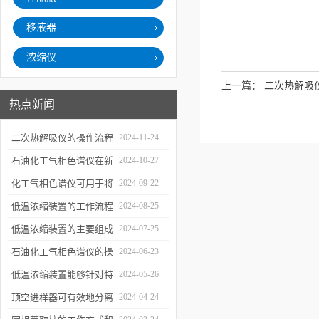
移液器
浓缩仪
上一篇：
二次热解吸
热点新闻
二次热解吸仪的操作流程
2024-11-24
和使用注意事项
石油化工气相色谱仪在新
2024-10-27
材料、新产品的研发中的
化工气相色谱仪可用于将
2024-09-22
应用
样品引入色谱柱并推动分
低温浓缩装置的工作流程
2024-08-25
离过程
及使用注意事项
低温浓缩装置的主要组成
2024-07-25
部分及具体工作流程分析
石油化工气相色谱仪的操
2024-06-23
作要点详细分析
低温浓缩装置能够针对特
2024-05-26
定的目标组分进行有效浓
顶空进样器可有效地分离
2024-04-24
缩