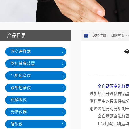
产品目录
您的位置：
网站首页
>
顶空进样器
吹扫捕集装置
气相色谱仪
全自动顶空进样
液相色谱仪
过加热和升温使样品
热解吸仪
测样品中的挥发性成
剂峰等组分对分析的
光谱仪器
全自动顶空进样器
1.采用双三轴运动
辐射仪