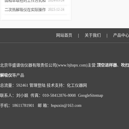
和富集样品中的挥发性成
固相萃取柱的工作方式和
2024-03-24
分
应用场景
二次热解吸仪在实际操作
2023-12-24
过程中的具体事项
|
|
网站首页
关于我们
产品中
北京华盛谱信仪器有限责任公司(www.bjhspx.com)主营:
顶空进样器
、
吹扫
解吸仪
等产品
总流量：592461
管理登陆
技术支持：
化工仪器网
联系人：刘小姐 传真：010-58412876-8008
GoogleSitemap
手机：18611781901 邮 箱：hspuxin@163.com