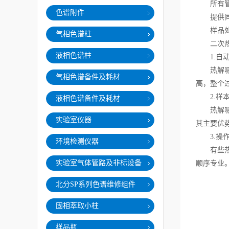
所有管道
色谱附件
提供同步
样品处理
气相色谱柱
二次热解
液相色谱柱
1.自动
热解吸仪
气相色谱备件及耗材
高，整个
2.样本
液相色谱备件及耗材
热解吸仪
实验室仪器
其主要优
3.操作
环境检测仪器
有些热解
实验室气体管路及非标设备
顺序专业
北分SP系列色谱维修组件
固相萃取小柱
样品瓶