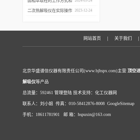
和富集样品中的挥发性成
固相萃取柱的工作方式和
2024-03-24
分
应用场景
二次热解吸仪在实际操作
2023-12-24
过程中的具体事项
|
|
网站首页
关于我们
北京华盛谱信仪器有限责任公司(www.bjhspx.com)主营:
顶空
解吸仪
等产品
总流量：592461
管理登陆
技术支持：
化工仪器网
联系人：刘小姐 传真：010-58412876-8008
GoogleSitemap
手机：18611781901 邮 箱：hspuxin@163.com