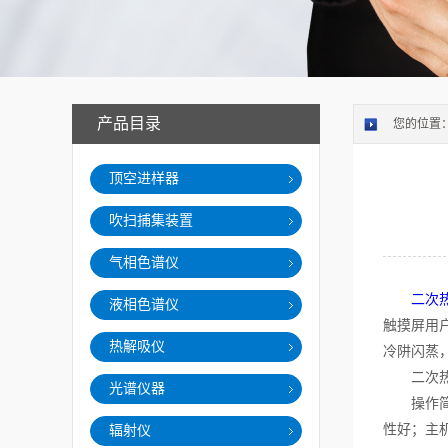
产品目录
您的位置
顶空进样器
吹扫捕集装置
气相色谱仪
二次
液相色谱仪
触摸屏用
热解吸仪
冷阱闪蒸
二次热解
光谱仪器
操作简单
性好；主
辐射仪