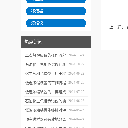
移液器
浓缩仪
上一篇：
设置
热点新闻
二次热解吸仪的操作流程
2024-11-24
和使用注意事项
石油化工气相色谱仪在新
2024-10-27
材料、新产品的研发中的
化工气相色谱仪可用于将
2024-09-22
应用
样品引入色谱柱并推动分
低温浓缩装置的工作流程
2024-08-25
离过程
及使用注意事项
低温浓缩装置的主要组成
2024-07-25
部分及具体工作流程分析
石油化工气相色谱仪的操
2024-06-23
作要点详细分析
低温浓缩装置能够针对特
2024-05-26
定的目标组分进行有效浓
顶空进样器可有效地分离
2024-04-24
缩