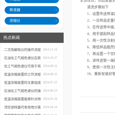
生活性点，然后放置到
清洗步骤如下
移液器
1、设置传送带温度为
2、一旦样品定量管
浓缩仪
3、在传送带中插
4、用手提起样品
热点新闻
5、用一次性注射器抽
6、降低样品瓶然后取
二次热解吸仪的操作流程
2024-11-24
7、再设置一个空样
和使用注意事项
石油化工气相色谱仪在新
2024-10-27
8、讲传送管一端插入
材料、新产品的研发中的
化工气相色谱仪可用于将
2024-09-22
9、使用一次性注射
应用
10、重新安装好管线
样品引入色谱柱并推动分
低温浓缩装置的工作流程
2024-08-25
离过程
及使用注意事项
低温浓缩装置的主要组成
2024-07-25
部分及具体工作流程分析
石油化工气相色谱仪的操
2024-06-23
作要点详细分析
低温浓缩装置能够针对特
2024-05-26
定的目标组分进行有效浓
顶空进样器可有效地分离
2024-04-24
缩