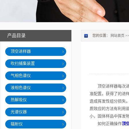
产品目录
您的位置：
网站首页
>
顶空进样器
吹扫捕集装置
气相色谱仪
顶空进样器每次进样
液相色谱仪
准配置。获得了的进
热解吸仪
造成挥发性组分损失
质效应的方法有利用
光谱仪器
小，固体样品中挥发
如何正确操作
顶
辐射仪