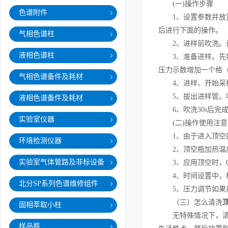
(一)操作步骤
色谱附件
1、设置参数并放置样
后进行下面的操作。
气相色谱柱
2、进样前吹洗。设置吹
液相色谱柱
3、准备进样。先将
压力示数增加一个格（0
气相色谱备件及耗材
4、进样、开始采样。
5、拔出进样管。听
液相色谱备件及耗材
6、吹洗30s后完
实验室仪器
(二)操作使用注意
1、由于进入顶空的
环境检测仪器
2、顶空瓶加热温度
实验室气体管路及非标设备
3、应用顶空时，G
4、时间设置中，样
北分SP系列色谱维修组件
5、压力调节如果是
（三）怎么清洗
固相萃取小柱
无特殊情况下，清洗
样品瓶