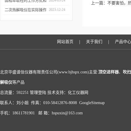
和富集样品中的挥发性成
固相萃取柱的工作方式和
2024-03-24
上一篇：
不要害怕，
分
应用场景
二次热解吸仪在实际操作
2023-12-24
过程中的具体事项
|
|
网站首页
关于我们
产品中
北京华盛谱信仪器有限责任公司(www.bjhspx.com)主营:
顶空进样器
、
吹扫
解吸仪
等产品
总流量：592251
管理登陆
技术支持：
化工仪器网
联系人：刘小姐 传真：010-58412876-8008
GoogleSitemap
手机：18611781901 邮 箱：hspuxin@163.com